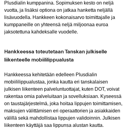
Plusdialin kumppanina. Sopimuksen kesto on neljä
vuotta, ja lisäksi optiona on jatkaa hanketta neljällä
lisävuodella. Hankkeen kokonaisarvo toimittajalle ja
kumppaneille on yhteensä neljä miljoonaa euroa
jaksotettuna kahdeksalle vuodelle.
Hankkeessa toteutetaan Tanskan julkiselle
liikenteelle mobiililippualusta
Hankkeessa kehitetään edelleen Plusdialin
mobiililippualustaa, jonka kautta eri tanskalaisen
julkisen liikenteen palveluntuottajat, kuten DOT, voivat
rakentaa omia palveluitaan ja sovelluksiaan. Kyseessä
on taustajärjestelmä, joka hoitaa lippujen toimittamisen,
maksujen välittämisen eri operaattorien ja asiakkaiden
välillä sekä mahdollistaa lippujen validoinnin. Julkisen
liikenteen käyttäjä saa lippunsa alustan kautta.