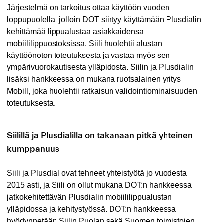
Järjestelmä on tarkoitus ottaa käyttöön vuoden
loppupuolella, jolloin DOT siirtyy käyttämään Plusdialin
kehittämää lippualustaa asiakkaidensa
mobiililippuostoksissa. Siili huolehtii alustan
käyttöönoton toteutuksesta ja vastaa myös sen
ympärivuorokautisesta ylläpidosta. Siilin ja Plusdialin
lisäksi hankkeessa on mukana ruotsalainen yritys
Mobill, joka huolehtii ratkaisun validointiominaisuuden
toteutuksesta.
Siilillä ja Plusdialilla on takanaan pitkä yhteinen
kumppanuus
Siili ja Plusdial ovat tehneet yhteistyötä jo vuodesta
2015 asti, ja Siili on ollut mukana DOT:n hankkeessa
jatkokehitettävän Plusdialin mobiililippualustan
ylläpidossa ja kehitystyössä. DOT:n hankkeessa
hyödynnetään Siilin Puolan sekä Suomen toimistojen