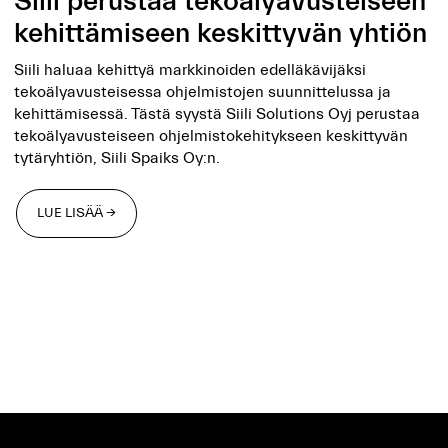
Siili perustaa tekoälyavus­teiseen
kehittämiseen keskittyvän yhtiön
Siili haluaa kehittyä markkinoiden edelläkävijäksi
tekoälyavusteisessa ohjelmistojen suunnittelussa ja
kehittämisessä. Tästä syystä Siili Solutions Oyj perustaa
tekoälyavusteiseen ohjelmistokehitykseen keskittyvän
tytäryhtiön, Siili Spaiks Oy:n.
LUE LISÄÄ →
LUE LISÄÄ →