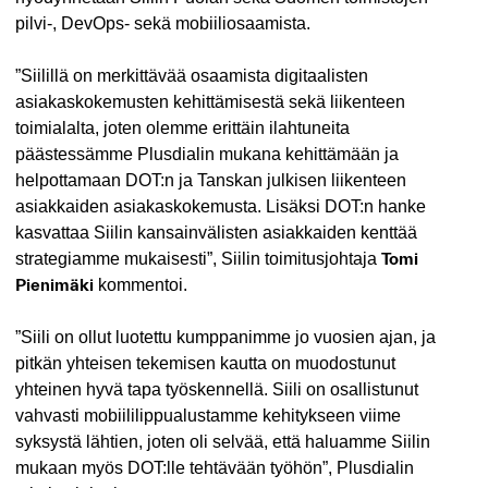
pilvi-, DevOps- sekä mobiiliosaamista.
”Siilillä on merkittävää osaamista digitaalisten
asiakaskokemusten kehittämisestä sekä liikenteen
toimialalta, joten olemme erittäin ilahtuneita
päästessämme Plusdialin mukana kehittämään ja
helpottamaan DOT:n ja Tanskan julkisen liikenteen
asiakkaiden asiakaskokemusta. Lisäksi DOT:n hanke
kasvattaa Siilin kansainvälisten asiakkaiden kenttää
strategiamme mukaisesti”, Siilin toimitusjohtaja
Tomi
Pienimäki
kommentoi.
”Siili on ollut luotettu kumppanimme jo vuosien ajan, ja
pitkän yhteisen tekemisen kautta on muodostunut
yhteinen hyvä tapa työskennellä. Siili on osallistunut
vahvasti mobiililippualustamme kehitykseen viime
syksystä lähtien, joten oli selvää, että haluamme Siilin
mukaan myös DOT:lle tehtävään työhön”, Plusdialin