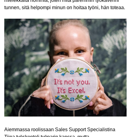
mielekkäitä hommia, joten mitä paremmin työkaverini
tunnen, sitä helpompi minun on hoitaa työni, hän toteaa.
Aiemmassa roolissaan Sales Support Specialistina
Tiina työskenteli työparin kanssa, mutta