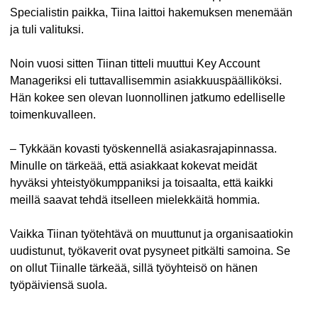
Specialistin paikka, Tiina laittoi hakemuksen menemään
ja tuli valituksi.
Noin vuosi sitten Tiinan titteli muuttui Key Account
Manageriksi eli tuttavallisemmin asiakkuuspäälliköksi.
Hän kokee sen olevan luonnollinen jatkumo edelliselle
toimenkuvalleen.
– Tykkään kovasti työskennellä asiakasrajapinnassa.
Minulle on tärkeää, että asiakkaat kokevat meidät
hyväksi yhteistyökumppaniksi ja toisaalta, että kaikki
meillä saavat tehdä itselleen mielekkäitä hommia.
Vaikka Tiinan työtehtävä on muuttunut ja organisaatiokin
uudistunut, työkaverit ovat pysyneet pitkälti samoina. Se
on ollut Tiinalle tärkeää, sillä työyhteisö on hänen
työpäiviensä suola.