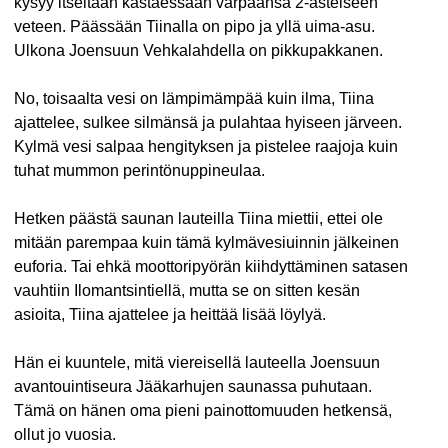
kysyy itseltään kastaessaan varpaansa 2-asteiseen
veteen. Päässään Tiinalla on pipo ja yllä uima-asu.
Ulkona Joensuun Vehkalahdella on pikkupakkanen.
No, toisaalta vesi on lämpimämpää kuin ilma, Tiina
ajattelee, sulkee silmänsä ja pulahtaa hyiseen järveen.
Kylmä vesi salpaa hengityksen ja pistelee raajoja kuin
tuhat mummon perintönuppineulaa.
Hetken päästä saunan lauteilla Tiina miettii, ettei ole
mitään parempaa kuin tämä kylmävesiuinnin jälkeinen
euforia. Tai ehkä moottoripyörän kiihdyttäminen satasen
vauhtiin Ilomantsintiellä, mutta se on sitten kesän
asioita, Tiina ajattelee ja heittää lisää löylyä.
Hän ei kuuntele, mitä viereisellä lauteella Joensuun
avantouintiseura Jääkarhujen saunassa puhutaan.
Tämä on hänen oma pieni painottomuuden hetkensä,
ollut jo vuosia.