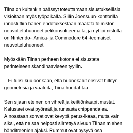
Tiina on kuitenkin päässyt toteuttamaan sisustuksellisia
visioitaan myös työpaikalla. Siilin Joensuun-konttorilla
innostuttiin hänen ehdotuksestaan maalata toimiston
neuvotteluhuoneet pelikonsoliteemalla, ja nyt toimistolla
on Nintendo-, Amica- ja Commodore 64 -teemaiset
neuvotteluhuoneet.
Myöskään Tiinan perheen kotona ei sisusteta
perinteiseen skandinaaviseen tyyliin.
– Ei tulisi kuuloonkaan, että huonekalut olisivat hillityn
geometrisiä ja vaaleita, Tiina huudahtaa.
Sen sijaan eteinen on vihreä ja keittiönkaapit mustat.
Kalusteet ovat pyöreää ja runsasta chippendalea.
Ainoastaan sohvat ovat kevyttä perus-Ikeaa, mutta vain
siksi, että ne saa helposti siirrettyä sivuun Tiinan miehen
bänditreenien ajaksi. Rummut ovat pysyvä osa