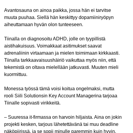
Avantosauna on ainoa paikka, jossa hän ei tarvitse
muuta puuhaa. Siellä hän keskittyy dopamiiniryöpyn
aiheuttamaan hyvän olon tunteeseen.
Tiinalla on diagnosoitu ADHD, jolle on tyypillistä
aistihakuisuus. Voimakkaat asitimukset saavat
adrenaliinin virtaamaan ja mielen toimimaan kirkkaasti.
Tiinalla tarkkaavaisuushäiriö vaikuttaa myös niin, että
tekemistä on oltava mielellään jatkuvasti. Muuten mieli
kuormittuu.
Monessa työssä tämä voisi koitua ongelmaksi, mutta
rooli Siili Solutionsin Key Account Managerina tarjoaa
Tiinalle sopivasti virikkeitä.
– Suuressa it-firmassa on harvoin hiljaista. Aina on jokin
projekti kesken, tarjous lähetettävänä tai muu deadline
näköpiirissä, ja se sopii minulle paremmin kuin hyvin,