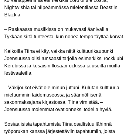
korvanappeihinsa esimerkiksi Lord of the Lostia,
Nightwishia tai hilpeämmässä mielentilassa Beast in
Blackia.
– Raskaassa musiikissa on mukavasti äänivallia.
Tykkään siitä tunteesta, kun nopea tempo täyttää korvat.
Keikoilla Tiina ei käy, vaikka niitä kulttuurikaupunki
Joensuussa olisi runsaasti tarjolla esimerkiksi rockklubi
Kerubissa ja kesäisin Ilosaarirockissa ja useilla muilla
festivaaleilla.
– Väkijoukot eivät ole minun juttuni. Kulutan kulttuuria
mieluummin taidemuseossa ja säännöllisenä
sakonmaksajana kirjastossa, Tiina virnistää. –
Joensuussa molemmat ovat onneksi todella hyviä.
Sosiaalisista tapahtumista Tiina osallistuu lähinnä
työporukan kanssa järjestettäviin tapahtumiin, joista