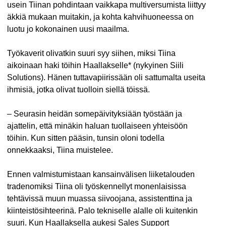
usein Tiinan pohdintaan vaikkapa multiversumista liittyy
äkkiä mukaan muitakin, ja kohta kahvihuoneessa on
luotu jo kokonainen uusi maailma.
Työkaverit olivatkin suuri syy siihen, miksi Tiina
aikoinaan haki töihin Haallakselle* (nykyinen Siili
Solutions). Hänen tuttavapiirissään oli sattumalta useita
ihmisiä, jotka olivat tuolloin siellä töissä.
– Seurasin heidän somepäivityksiään työstään ja
ajattelin, että minäkin haluan tuollaiseen yhteisöön
töihin. Kun sitten pääsin, tunsin oloni todella
onnekkaaksi, Tiina muistelee.
Ennen valmistumistaan kansainvälisen liiketalouden
tradenomiksi Tiina oli työskennellyt monenlaisissa
tehtävissä muun muassa siivoojana, assistenttina ja
kiinteistösihteerinä. Palo tekniselle alalle oli kuitenkin
suuri. Kun Haallaksella aukesi Sales Support