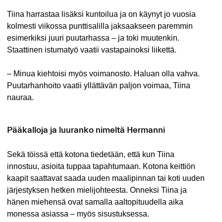
Tiina harrastaa lisäksi kuntoilua ja on käynyt jo vuosia
kolmesti viikossa punttisalilla jaksaakseen paremmin
esimerkiksi juuri puutarhassa – ja toki muutenkin.
Staattinen istumatyö vaatii vastapainoksi liikettä.
– Minua kiehtoisi myös voimanosto. Haluan olla vahva.
Puutarhanhoito vaatii yllättävän paljon voimaa, Tiina
nauraa.
Pääkalloja ja luuranko nimeltä Hermanni
Sekä töissä että kotona tiedetään, että kun Tiina
innostuu, asioita tuppaa tapahtumaan. Kotona keittiön
kaapit saattavat saada uuden maalipinnan tai koti uuden
järjestyksen hetken mielijohteesta. Onneksi Tiina ja
hänen miehensä ovat samalla aaltopituudella aika
monessa asiassa – myös sisustuksessa.