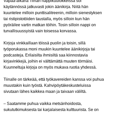
Vapaa-aikana Tiinan nappikuulokkeissa soi
käytännössä jatkuvasti jokin äänikirja. Niitä hän
kuuntelee milloin punttisalitreenin, milloin sienestyksen
tai ristipistotöiden taustalla, myös silloin kun hän
pyöräilee vartin matkan töihin. Tosin silloin nappi on
turvallisuussyistä vain toisessa korvassa.
Kirjoja vinkkaillaan töissä puolin ja toisin, sillä
työporukassa moni muukin kuuntelee äänikirjoja tai
podcasteja. Erilaisilta ihmisiltä saa kiinnostavia
kirjavinkkejä, joihin ei välttämättä muuten törmäisi.
Kuunneltuja kirjoja on myös mukava ruotia yhdessä.
Tiinalle on tärkeää, että työkavereiden kanssa voi puhua
muustakin kuin työstä. Kahvipöytäkeskusteluissa
sivutaan lähes kaikkea maan ja taivaan väliltä.
– Saatamme puhua vaikka metsänhoidosta,
sukututkimuksesta tai karjalaisesta kulttuurista. Se on