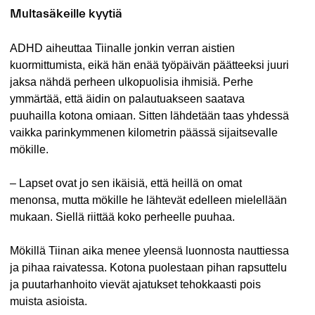
Multasäkeille kyytiä
ADHD aiheuttaa Tiinalle jonkin verran aistien
kuormittumista, eikä hän enää työpäivän päätteeksi juuri
jaksa nähdä perheen ulkopuolisia ihmisiä. Perhe
ymmärtää, että äidin on palautuakseen saatava
puuhailla kotona omiaan. Sitten lähdetään taas yhdessä
vaikka parinkymmenen kilometrin päässä sijaitsevalle
mökille.
– Lapset ovat jo sen ikäisiä, että heillä on omat
menonsa, mutta mökille he lähtevät edelleen mielellään
mukaan. Siellä riittää koko perheelle puuhaa.
Mökillä Tiinan aika menee yleensä luonnosta nauttiessa
ja pihaa raivatessa. Kotona puolestaan pihan rapsuttelu
ja puutarhanhoito vievät ajatukset tehokkaasti pois
muista asioista.