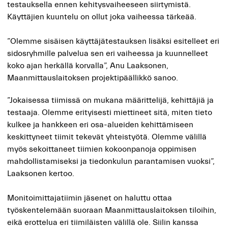
testauksella ennen kehitysvaiheeseen siirtymistä.
Käyttäjien kuuntelu on ollut joka vaiheessa tärkeää.
”Olemme sisäisen käyttäjätestauksen lisäksi esitelleet eri
sidosryhmille palvelua sen eri vaiheessa ja kuunnelleet
koko ajan herkällä korvalla”, Anu Laaksonen,
Maanmittauslaitoksen projektipäällikkö sanoo.
”Jokaisessa tiimissä on mukana määrittelijä, kehittäjiä ja
testaaja. Olemme erityisesti miettineet sitä, miten tieto
kulkee ja hankkeen eri osa-alueiden kehittämiseen
keskittyneet tiimit tekevät yhteistyötä. Olemme välillä
myös sekoittaneet tiimien kokoonpanoja oppimisen
mahdollistamiseksi ja tiedonkulun parantamisen vuoksi”,
Laaksonen kertoo.
Monitoimittajatiimin jäsenet on haluttu ottaa
työskentelemään suoraan Maanmittauslaitoksen tiloihin,
eikä erottelua eri tiimiläisten välillä ole. Siilin kanssa