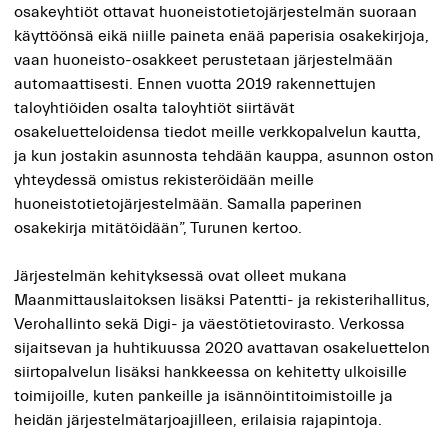
osakeyhtiöt ottavat huoneistotietojärjestelmän suoraan
käyttöönsä eikä niille paineta enää paperisia osakekirjoja,
vaan huoneisto-osakkeet perustetaan järjestelmään
automaattisesti. Ennen vuotta 2019 rakennettujen
taloyhtiöiden osalta taloyhtiöt siirtävät
osakeluetteloidensa tiedot meille verkkopalvelun kautta,
ja kun jostakin asunnosta tehdään kauppa, asunnon oston
yhteydessä omistus rekisteröidään meille
huoneistotietojärjestelmään. Samalla paperinen
osakekirja mitätöidään”, Turunen kertoo.
Järjestelmän kehityksessä ovat olleet mukana
Maanmittauslaitoksen lisäksi Patentti- ja rekisterihallitus,
Verohallinto sekä Digi- ja väestötietovirasto. Verkossa
sijaitsevan
ja
huhtikuussa 2020 avatta
van
osakeluettelon
siirtopalvelun lisäksi hankkeessa on kehitetty ulkoisille
toimijoille, kuten pankeille ja isännöintitoimistoille ja
heidän järjestelmätarjoajilleen, erilaisia rajapintoja.