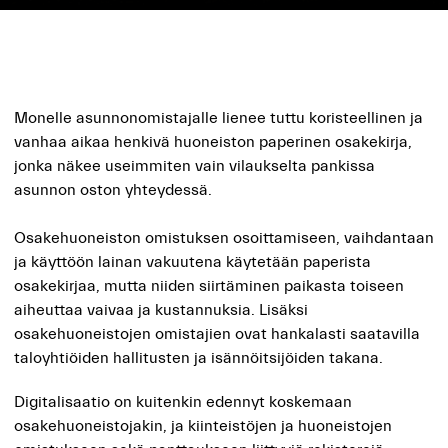
Monelle asunnonomistajalle lienee tuttu koristeellinen ja
vanhaa aikaa henkivä huoneiston paperinen osakekirja,
jonka näkee useimmiten vain vilaukselta pankissa
asunnon oston yhteydessä.
Osakehuoneiston omistuksen osoittamiseen, vaihdantaan
ja käyttöön lainan vakuutena käytetään paperista
osakekirjaa, mutta niiden siirtäminen paikasta toiseen
aiheuttaa vaivaa ja kustannuksia. Lisäksi
osakehuoneistojen omistajien ovat hankalasti saatavilla
taloyhtiöiden hallitusten ja isännöitsijöiden takana.
Digitalisaatio on kuitenkin edennyt koskemaan
osakehuoneistojakin, ja kiinteistöjen ja huoneistojen