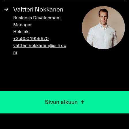
→
Valtteri Nokkanen
Business Development
Manager
Helsinki
+358504958670
valtteri.nokkanen@siili.co
m
Sivun alkuun