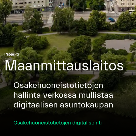
Projekti
Maanmittauslaitos
Osake­huoneisto­tietojen
hallinta verkossa mullistaa
digitaalisen asuntokaupan
Osakehuoneistotietojen digitalisointi