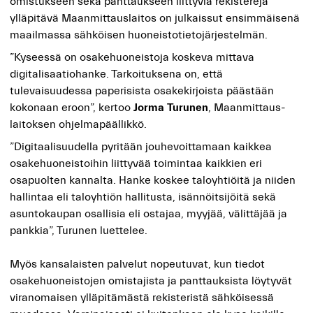
omistukseen sekä panttaukseen liittyviä rekisterejä
ylläpitävä Maanmittauslaitos on julkaissut ensimmäisenä
maailmassa sähköisen huoneistotietojärjestelmän.
”Kyseessä on osakehuoneistoja koskeva mittava
digitalisaatiohanke. Tarkoituksena on, että
tulevaisuudessa paperisista osakekirjoista päästään
kokonaan eroon”, kertoo
Jorma Turunen
, M
aanmittaus­
laitoksen ohjelma­päällikk
ö.
”Digitaalisuudella pyritään jouhe
voittamaan
kaikkea
osakehuoneistoihin liittyvää toimintaa kaikkien eri
osapuolten kannalta. Hanke koskee taloyhtiöitä ja niiden
hallintaa eli taloyhtiön hallitusta, isännöitsijöitä sekä
asuntokaupan osallisia eli ostajaa, myyjää, välittäjää ja
pankkia”, Turunen luettelee.
Myös kansalaisten palvelut nopeutuvat, kun tiedot
osakehuoneistojen omistajista ja panttauksista löytyvät
viranomaisen ylläpitämästä rekisteristä sähköisessä