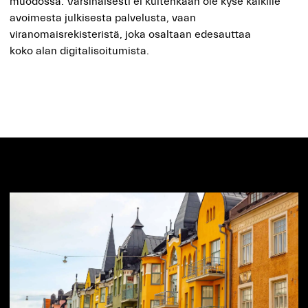
muodossa.
Varsinaisesti ei kuitenkaan ole kyse kaikille
avoimesta julkisesta palvelusta, vaan
viranomaisrekisteristä, joka osaltaan edesauttaa
koko
alan
digitalisoitumista.